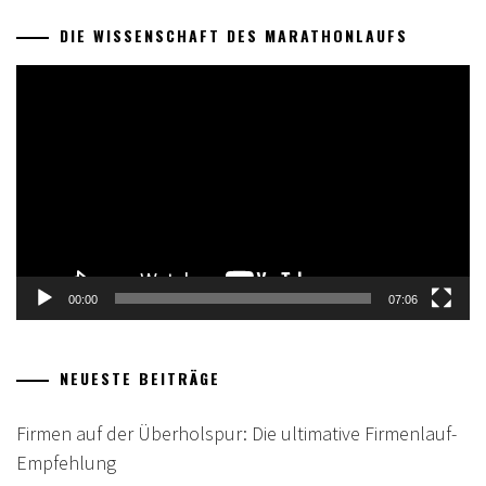
DIE WISSENSCHAFT DES MARATHONLAUFS
Video-
Player
00:00
07:06
NEUESTE BEITRÄGE
Firmen auf der Überholspur: Die ultimative Firmenlauf-
Empfehlung