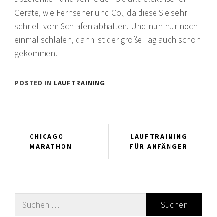
Geräte, wie Fernseher und Co., da diese Sie sehr
schnell vom Schlafen abhalten. Und nun nur noch
einmal schlafen, dann ist der große Tag auch schon
gekommen.
POSTED IN
LAUFTRAINING
Beitragsnavigation
CHICAGO
LAUFTRAINING
MARATHON
FÜR ANFÄNGER
Suche
nach: