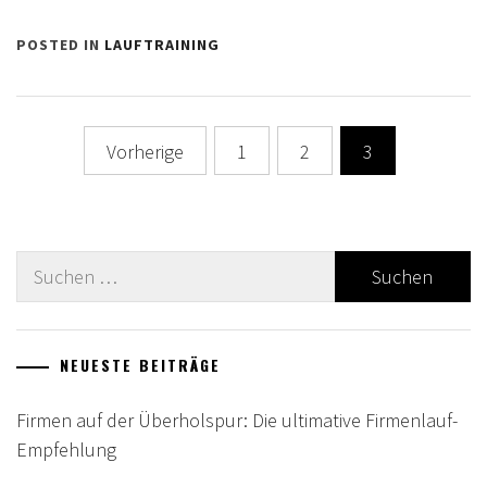
POSTED IN
LAUFTRAINING
Seitennummerierung
Vorherige
1
2
3
der
Beiträge
Suche
nach:
NEUESTE BEITRÄGE
Firmen auf der Überholspur: Die ultimative Firmenlauf-
Empfehlung